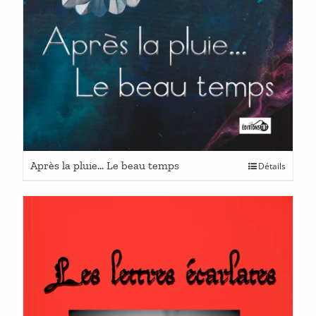
Ce
Après la pluie… Le beau temps
Détails
produit
a
plusieurs
variations.
Les
options
peuvent
être
choisies
sur