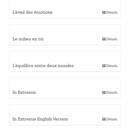
page
du
L’éveil des émotions
Détails
produit
Ce
Le milieu en toi
Détails
produit
a
plusieurs
variations.
Ce
L’équilibre entre deux mondes
Détails
Les
produit
options
a
peuvent
plusieurs
être
variations.
Ce
In Extremis
choisies
Détails
Les
produit
sur
options
a
la
peuvent
plusieurs
page
être
variations.
du
Ce
In Extremis English Version
choisies
Détails
Les
produit
produit
sur
options