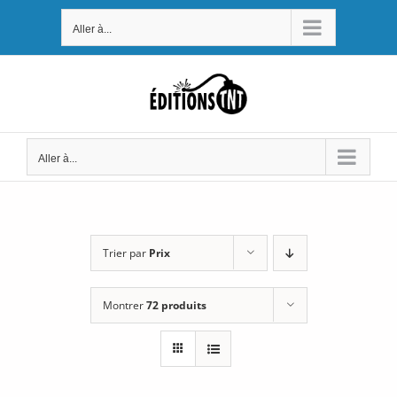
Passer
Aller à...
au
contenu
Aller à...
Trier par
Prix
Montrer
72 produits