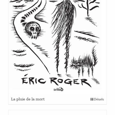
page
du
produit
Ce
La pluie de la mort
Détails
produit
a
plusieurs