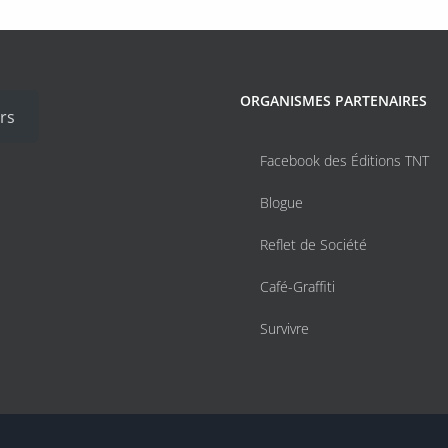
ORGANISMES PARTENAIRES
rs
Facebook des Éditions TNT
Blogue
Reflet de Société
Café-Graffiti
Survivre