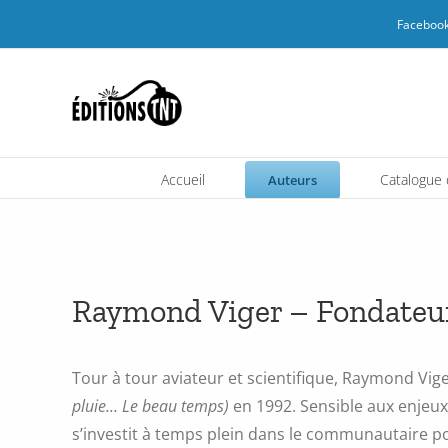
Passer
Facebook
au
contenu
Accueil
Catalogue d
Auteurs
Raymond Viger – Fondateu
Tour à tour aviateur et scientifique, Raymond Vige
pluie… Le beau temps)
en 1992. Sensible aux enjeux 
s’investit à temps plein dans le communautaire po