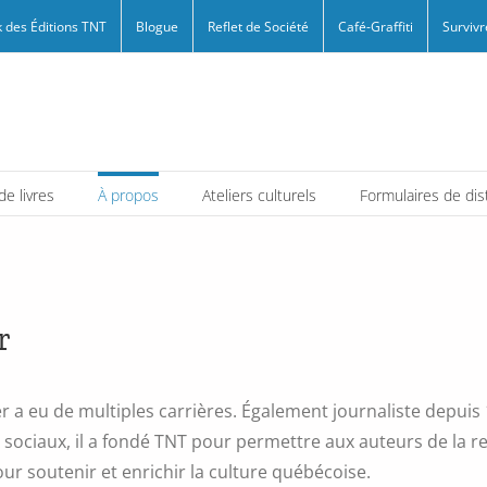
 des Éditions TNT
Blogue
Reflet de Société
Café-Graffiti
Survivr
e livres
À propos
Ateliers culturels
Formulaires de dis
r
r a eu de multiples carrières. Également journaliste depuis 
sociaux, il a fondé TNT pour permettre aux auteurs de la relè
ur soutenir et enrichir la culture québécoise.