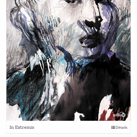
Ce
In Extremis
Détails
produit