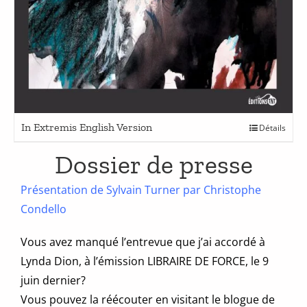
Ce
In Extremis English Version
Détails
produit
a
Dossier de presse
plusieurs
variations.
Présentation de Sylvain Turner par Christophe
Les
Condello
options
peuvent
être
Vous avez manqué l’entrevue que j’ai accordé à
choisies
Lynda Dion, à l’émission LIBRAIRE DE FORCE, le 9
sur
juin dernier?
la
page
Vous pouvez la réécouter en visitant le blogue de