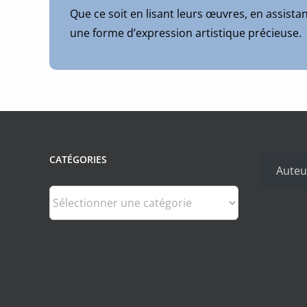
être
Que ce soit en lisant leurs œuvres, en assist
choisies
une forme d’expression artistique précieuse.
sur
la
page
du
produit
CATÉGORIES
Auteu
Catégories