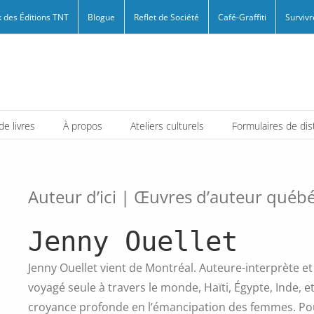
 des Éditions TNT
Blogue
Reflet de Société
Café-Graffiti
Survivr
e livres
À propos
Ateliers culturels
Formulaires de dis
Auteur d’ici | Œuvres d’auteur québ
Jenny Ouellet
Jenny Ouellet vient de Montréal. Auteure-interprète et 
voyagé seule à travers le monde, Haïti, Égypte, Inde, 
croyance profonde en l’émancipation des femmes. Pour 