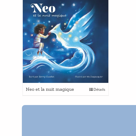
Ce
Neo et la nuit magique
Détails
produit
a
plusieurs
variations.
Les
options
peuvent