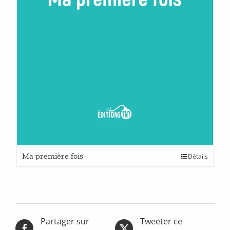
Ce
Ma première fois
Détails
produit
a
plusieurs
variations.
Les
options
Partager sur
Tweeter ce