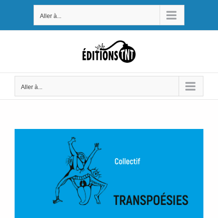
Passer
Aller à...
au
contenu
Aller à...