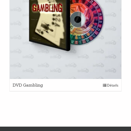
du
produit
DVD Gambling
Détails