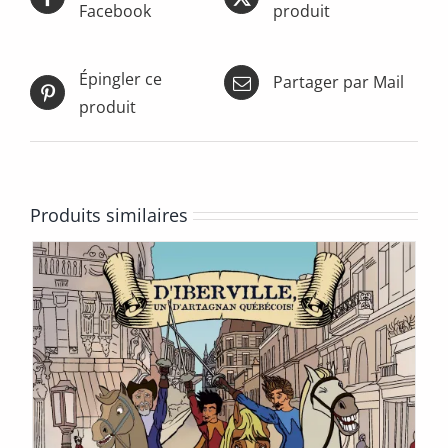
peuvent
Facebook
produit
être
choisies
sur
Épingler ce
Partager par Mail
la
page
produit
du
produit
Produits similaires