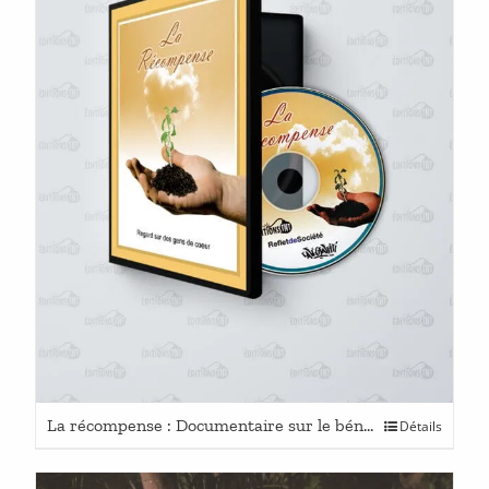
être
choisies
sur
la
page
du
produit
La récompense : Documentaire sur le bénévolat
Détails