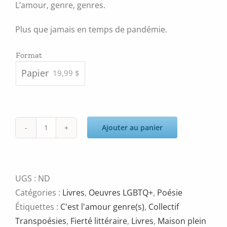
L’amour, genre, genres.
Plus que jamais en temps de pandémie.
Format
Papier
19,99 $
Ajouter au panier
quantité
de
C'est
l'amour
UGS :
ND
genre(s)
Catégories :
Livres
,
Oeuvres LGBTQ+
,
Poésie
Étiquettes :
C'est l'amour genre(s)
,
Collectif
Transpoésies
,
Fierté littéraire
,
Livres
,
Maison plein