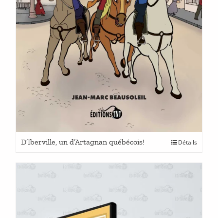
Ce
D’Iberville, un d’Artagnan québécois!
Détails
produit
a
plusieurs
variations.
Les
options
peuvent