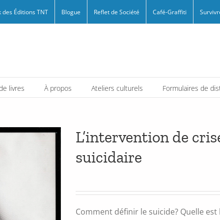
 des Éditions TNT
Blogue
Reflet de Société
Café-Graffiti
Survivr
e livres
À propos
Ateliers culturels
Formulaires de dis
L’intervention de cri
suicidaire
Comment définir le suicide? Quelle est