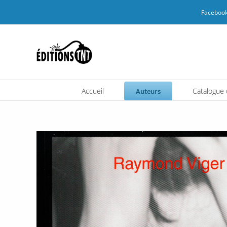
Passer
Facebook
au
contenu
Accueil
Catalogue d
Auteurs