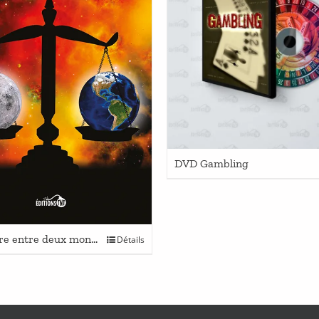
DVD Gambling
Ce
L’équilibre entre deux mondes
Détails
produit
a
plusieurs
variations.
Les