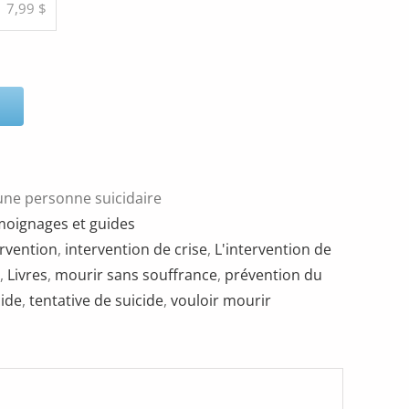
7,99 $
'une personne suicidaire
oignages et guides
ervention
,
intervention de crise
,
L'intervention de
,
Livres
,
mourir sans souffrance
,
prévention du
cide
,
tentative de suicide
,
vouloir mourir