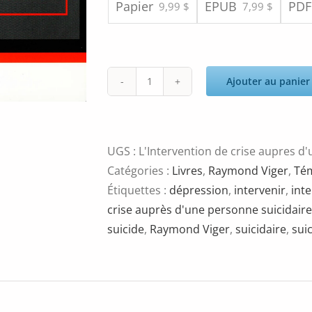
Papier
EPUB
PDF
9,99 $
7,99 $
Ajouter au panier
quantité
de
L'intervention
de
UGS :
L'Intervention de crise aupres d
crise
Catégories :
Livres
,
Raymond Viger
,
Tém
auprès
Étiquettes :
dépression
,
intervenir
,
int
d'une
crise auprès d'une personne suicidaire
personne
suicide
,
Raymond Viger
,
suicidaire
,
sui
suicidaire