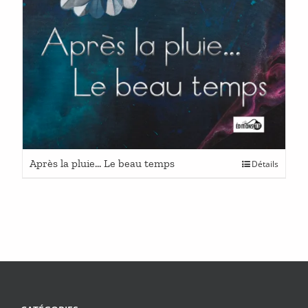
Ce
Après la pluie… Le beau temps
Détails
produit
a
plusieurs
variations.
Les
options
peuvent
être
choisies
sur