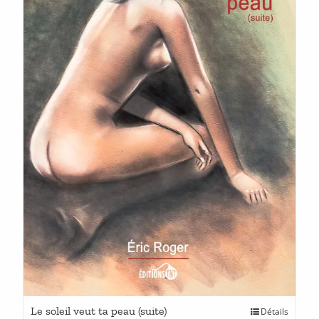
Ce
Le soleil veut ta peau (suite)
Détails