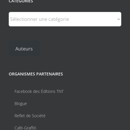
CATÉGORIES
la
page
Catégories
du
produit
Auteurs
ORGANISMES PARTENAIRES
Facebook des Éditions TNT
Blogue
Reflet de Société
Café-Graffiti