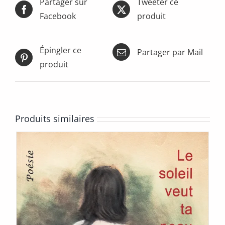
options
Partager sur
Tweeter ce
peuvent
Facebook
produit
être
choisies
sur
Épingler ce
Partager par Mail
la
page
produit
du
produit
Produits similaires