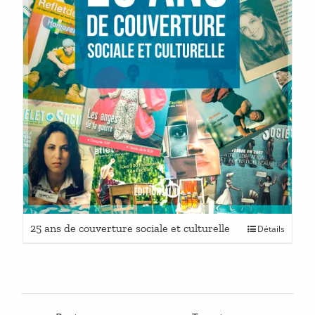
Ce
25 ans de couverture sociale et culturelle
Détails
produit
a
plusieurs
variations.
Les