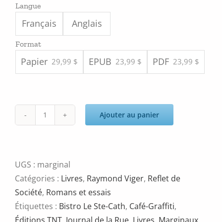
Langue
Français
Anglais
Format
Papier
EPUB
PDF
29,99 $
23,99 $
23,99 $
Ajouter au panier
quantité
de
Marginaux
et
UGS :
marginal
fiers
Catégories :
Livres
,
Raymond Viger
,
Reflet de
de
Société
,
Romans et essais
l'être
Étiquettes :
Bistro Le Ste-Cath
,
Café-Graffiti
,
Éditions TNT
,
Journal de la Rue
,
Livres
,
Marginaux