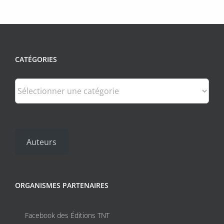
plusieurs
variations.
Les
options
peuvent
CATÉGORIES
être
choisies
sur
Catégories
la
page
du
produit
Auteurs
ORGANISMES PARTENAIRES
Facebook des Éditions TNT