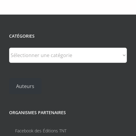
plusieurs
variations.
Les
options
peuvent
CATÉGORIES
être
choisies
sur
Catégories
la
page
du
produit
Auteurs
ORGANISMES PARTENAIRES
Facebook des Éditions TNT