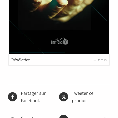
Ce
Révélation
Détails
produit
a
plusieurs
variations.
Les
options
Partager sur
Tweeter ce
peuvent
Facebook
produit
être
choisies
sur