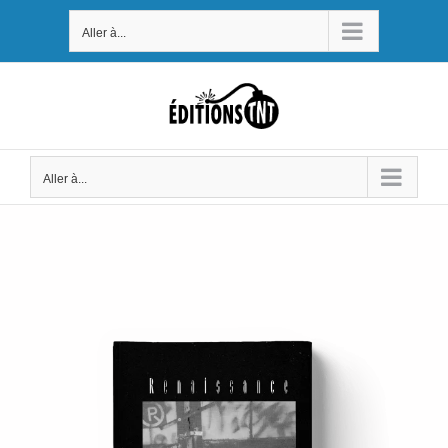
Passer
Aller à...
au
contenu
Aller à...