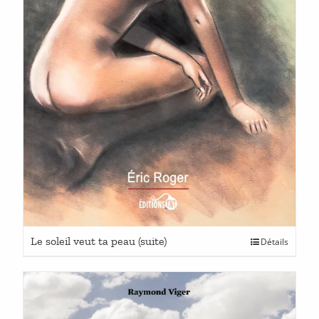
Ce
Le soleil veut ta peau (suite)
Détails
produit
a
plusieurs
variations.
Les