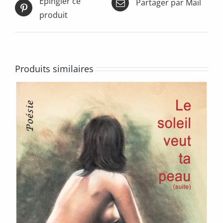
Épingler ce
Partager par Mail
la
page
produit
du
produit
Produits similaires