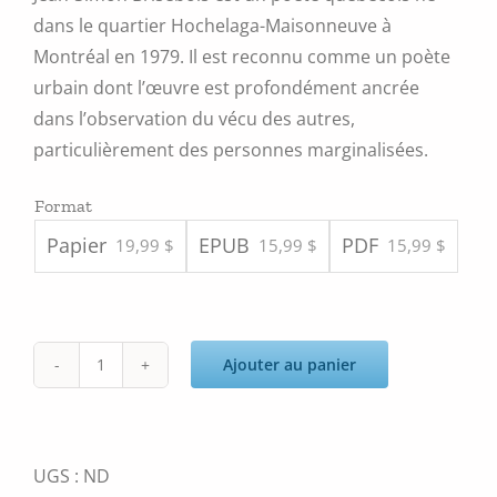
dans le quartier Hochelaga-Maisonneuve à
Montréal en 1979. Il est reconnu comme un poète
urbain dont l’œuvre est profondément ancrée
dans l’observation du vécu des autres,
particulièrement des personnes marginalisées.
Format
Papier
EPUB
PDF
19,99 $
15,99 $
15,99 $
Ajouter au panier
quantité
de
Au
nom
UGS :
ND