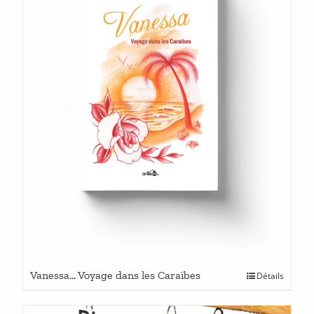
être
choisies
sur
la
page
du
produit
Ce
Vanessa… Voyage dans les Caraïbes
Détails
produit
a