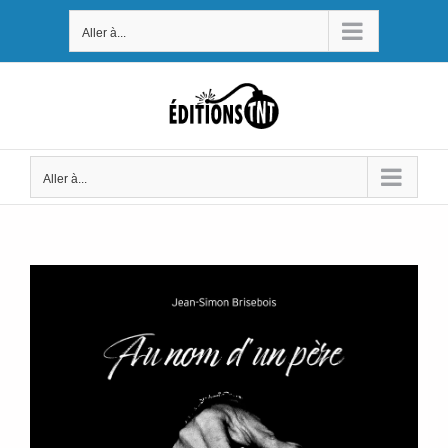
Passer
Aller à...
au
contenu
Aller à...