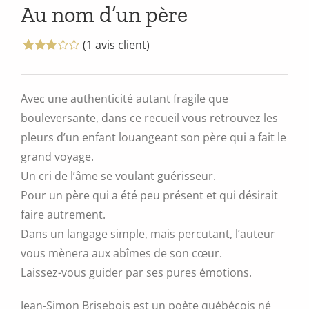
Au nom d’un père
(
1
avis client)
Noté
1
3.00
sur
5 basé
sur
Avec une authenticité autant fragile que
notation
bouleversante, dans ce recueil vous retrouvez les
client
pleurs d’un enfant louangeant son père qui a fait le
grand voyage.
Un cri de l’âme se voulant guérisseur.
Pour un père qui a été peu présent et qui désirait
faire autrement.
Dans un langage simple, mais percutant, l’auteur
vous mènera aux abîmes de son cœur.
Laissez-vous guider par ses pures émotions.
Jean-Simon Brisebois est un poète québécois né