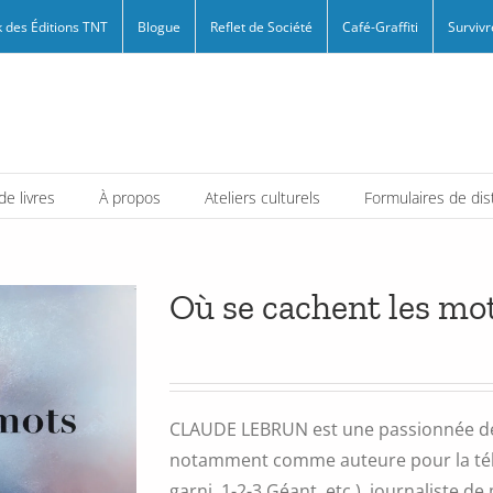
 des Éditions TNT
Blogue
Reflet de Société
Café-Graffiti
Survivr
e livres
À propos
Ateliers culturels
Formulaires de dis
Où se cachent les mo
CLAUDE LEBRUN est une passionnée des
notamment comme auteure pour la télé
garni, 1-2-3 Géant, etc.), journaliste d