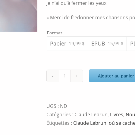
Je n’ai qu’à fermer les yeux
« Merci de fredonner mes chansons po
Format
Papier
EPUB
P
19,99 $
15,99 $
Ajouter au panier
quantité
de
Où
se
UGS :
ND
cachent
Catégories :
Claude Lebrun
,
Livres
,
Nou
les
Étiquettes :
Claude Lebrun
,
où se cache
mots