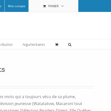
e
Mon compte
PANIER
tribution
Argumentaires
ts
 mots qui a toujours vécu de sa plume,
vision jeunesse (Watatatow, Macaroni tout
e magazines (Sélection Readers Digest, Elle Québec,