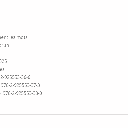
hent les mots
brun
025
ces
-2-925553-36-6
:
978-2-925553-37-3
B:
978-2-925553-38-0