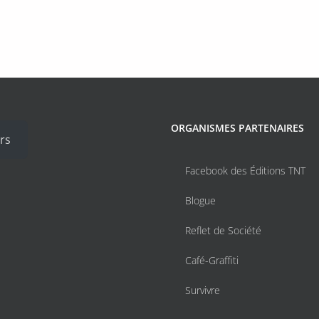
ORGANISMES PARTENAIRES
rs
Facebook des Éditions TNT
Blogue
Reflet de Société
Café-Graffiti
Survivre