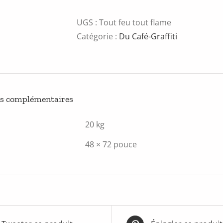
de
Tout
UGS :
Tout feu tout flame
feu
Catégorie :
Du Café-Graffiti
tout
flame
par
Fluke
ns complémentaires
20 kg
48 × 72 pouce