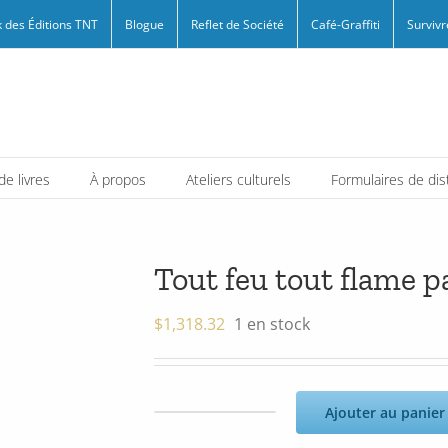
 des Éditions TNT
Blogue
Reflet de Société
Café-Graffiti
Survivr
e livres
À propos
Ateliers culturels
Formulaires de dis
Tout feu tout flame p
$
1,318.32
1 en stock
Ajouter au panier
quantité