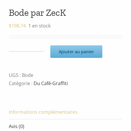
Bode par ZecK
$
198.74
1 en stock
Ajouter au panier
quantité
de
Bode
UGS :
Bode
par
Catégorie :
Du Café-Graffiti
ZecK
Informations complémentaires
Avis (0)