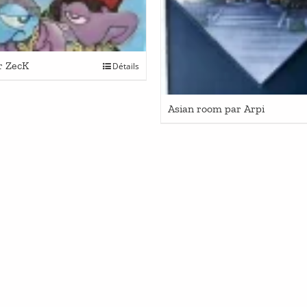
r ZecK
Détails
Asian room par Arpi