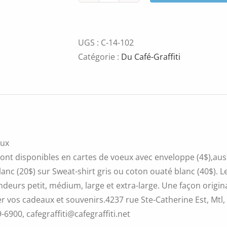
de
Portrait
UGS :
C-14-102
Catégorie :
Du Café-Graffiti
eux
ont disponibles en cartes de voeux avec enveloppe (4$),aussi
blanc (20$) sur Sweat-shirt gris ou coton ouaté blanc (40$).
ndeurs petit, médium, large et extra-large. Une façon original
r vos cadeaux et souvenirs.4237 rue Ste-Catherine Est, Mtl
9-6900, cafegraffiti@cafegraffiti.net