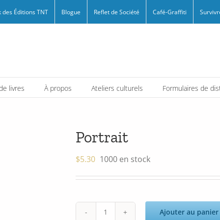
 des Éditions TNT
Blogue
Reflet de Société
Café-Graffiti
Survivr
e livres
À propos
Ateliers culturels
Formulaires de dis
Portrait
$
5.30
1000 en stock
Ajouter au panier
quantité