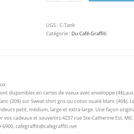
de
Luc
Bouchard
UGS :
C-Tank
Catégorie :
Du Café-Graffiti
eux
ont disponibles en cartes de voeux avec enveloppe (4$),aussi
blanc (20$) sur Sweat-shirt gris ou coton ouaté blanc (40$).
ndeurs petit, médium, large et extra-large. Une façon original
r vos cadeaux et souvenirs.4237 rue Ste-Catherine Est, Mtl
9-6900, cafegraffiti@cafegraffiti.net