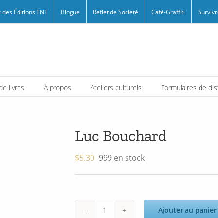
 des Éditions TNT
Blogue
Reflet de Société
Café-Graffiti
Survivr
e livres
À propos
Ateliers culturels
Formulaires de dis
Luc Bouchard
$
5.30
999 en stock
Ajouter au panier
quantité