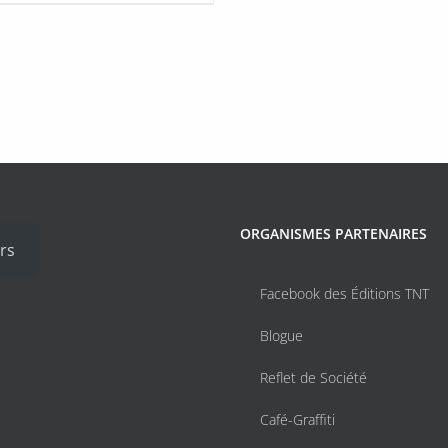
ORGANISMES PARTENAIRES
rs
Facebook des Éditions TNT
Blogue
Reflet de Société
Café-Graffiti