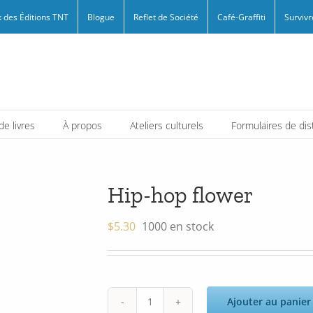
 des Éditions TNT
Blogue
Reflet de Société
Café-Graffiti
Survivr
e livres
À propos
Ateliers culturels
Formulaires de dis
Hip-hop flower
$
5.30
1000 en stock
Ajouter au panier
quantité