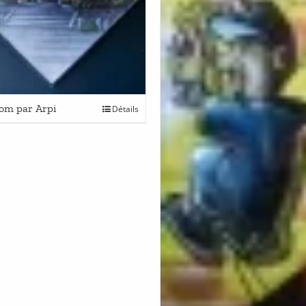
oom par Arpi
Détails