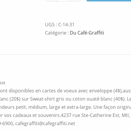
de
Hip-
hop
UGS :
C-14-31
flower
Catégorie :
Du Café-Graffiti
eux
ont disponibles en cartes de voeux avec enveloppe (4$),aussi
blanc (20$) sur Sweat-shirt gris ou coton ouaté blanc (40$).
ndeurs petit, médium, large et extra-large. Une façon original
r vos cadeaux et souvenirs.4237 rue Ste-Catherine Est, Mtl
9-6900, cafegraffiti@cafegraffiti.net