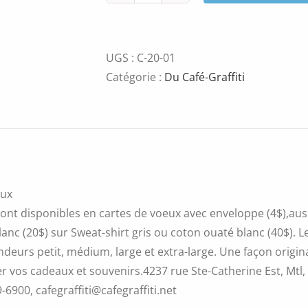
de
Gaétan-
bandes-
UGS :
C-20-01
desinées
Catégorie :
Du Café-Graffiti
eux
ont disponibles en cartes de voeux avec enveloppe (4$),aussi
blanc (20$) sur Sweat-shirt gris ou coton ouaté blanc (40$).
ndeurs petit, médium, large et extra-large. Une façon original
r vos cadeaux et souvenirs.4237 rue Ste-Catherine Est, Mtl
9-6900, cafegraffiti@cafegraffiti.net