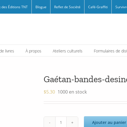
 des Éditions TNT
Blogue
Reflet de Société
Café-Graffiti
Survivr
e livres
À propos
Ateliers culturels
Formulaires de dis
Gaétan-bandes-desin
$
5.30
1000 en stock
Ajouter au panier
quantité