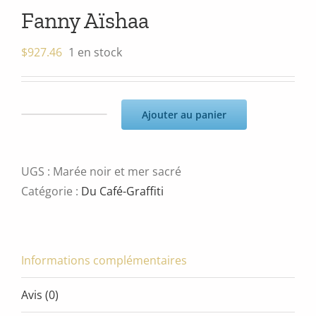
Fanny Aïshaa
$
927.46
1 en stock
Ajouter au panier
quantité
de
Fanny
UGS :
Marée noir et mer sacré
Aïshaa
Catégorie :
Du Café-Graffiti
Informations complémentaires
Avis (0)