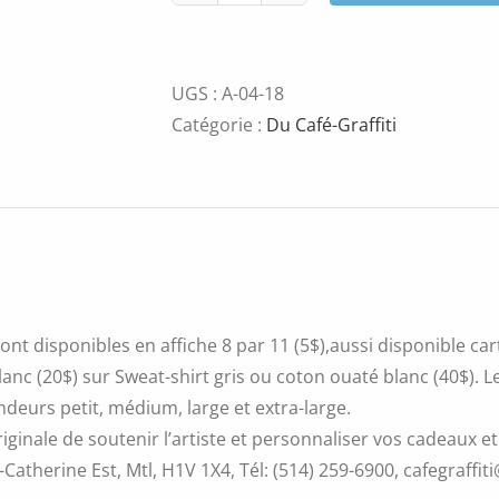
de
Elvis
UGS :
A-04-18
Catégorie :
Du Café-Graffiti
ont disponibles en affiche 8 par 11 (5$),aussi disponible ca
blanc (20$) sur Sweat-shirt gris ou coton ouaté blanc (40$).
ndeurs petit, médium, large et extra-large.
iginale de soutenir l’artiste et personnaliser vos cadeaux et
Catherine Est, Mtl, H1V 1X4, Tél: (514) 259-6900, cafegraffiti