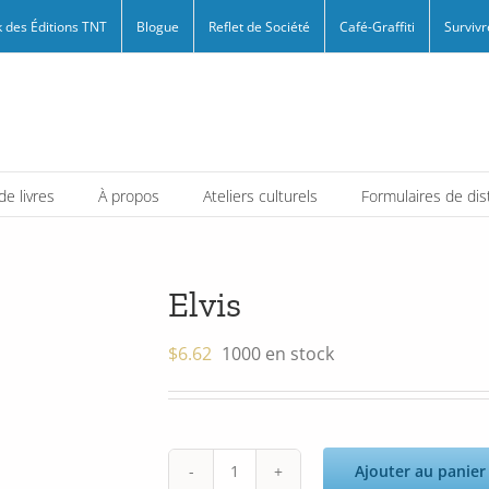
 des Éditions TNT
Blogue
Reflet de Société
Café-Graffiti
Survivr
e livres
À propos
Ateliers culturels
Formulaires de dis
Elvis
$
6.62
1000 en stock
Ajouter au panier
quantité