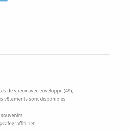
rtes de voeux avec enveloppe (4$),
 Les vêtements sont disponibles
 souvenirs.
@cafegraffiti.net