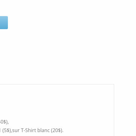
0$),
(5$),sur T-Shirt blanc (20$).