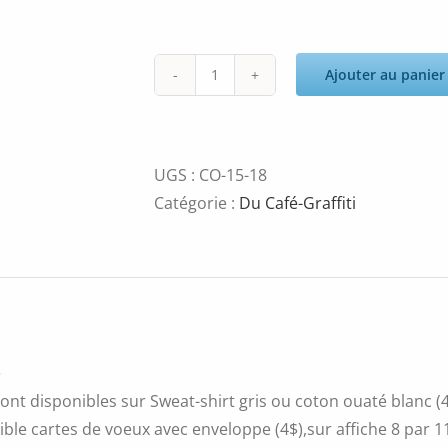
Ajouter au panier
quantité
de
chick3
UGS :
CO-15-18
Catégorie :
Du Café-Graffiti
é
ont disponibles sur Sweat-shirt gris ou coton ouaté blanc (4
ble cartes de voeux avec enveloppe (4$),sur affiche 8 par 11 