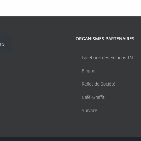
ORGANISMES PARTENAIRES
rs
Facebook des Éditions TNT
Blogue
Reflet de Société
Café-Graffiti
Survivre