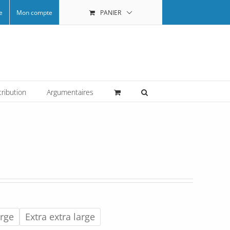
e
Mon compte
PANIER
tribution
Argumentaires
arge
Extra extra large