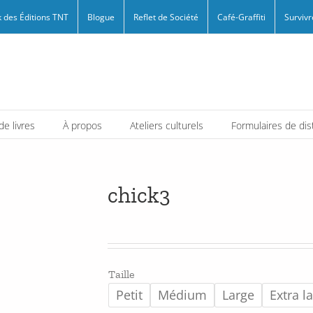
 des Éditions TNT
Blogue
Reflet de Société
Café-Graffiti
Survivr
e livres
À propos
Ateliers culturels
Formulaires de dis
chick3
Taille
Petit
Médium
Large
Extra l