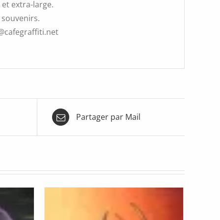
et extra-large.
 souvenirs.
@cafegraffiti.net
Partager par Mail