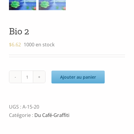
Bio 2
$
6.62
1000 en stock
Ajouter au panier
quantité
de
Bio
2
UGS :
A-15-20
Catégorie :
Du Café-Graffiti