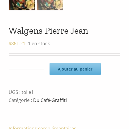
Walgens Pierre Jean
$
861.21
1 en stock
Ajouter au panier
quantité
de
Walgens
UGS :
toile1
Pierre
Catégorie :
Du Café-Graffiti
Jean
Informations complémentaires