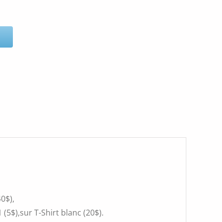
0$),
(5$),sur T-Shirt blanc (20$).