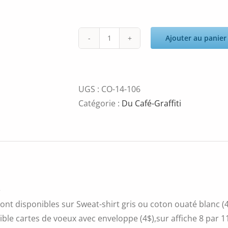
Ajouter au panier
quantité
de
Voyage
UGS :
CO-14-106
Catégorie :
Du Café-Graffiti
é
ont disponibles sur Sweat-shirt gris ou coton ouaté blanc (4
ble cartes de voeux avec enveloppe (4$),sur affiche 8 par 11 