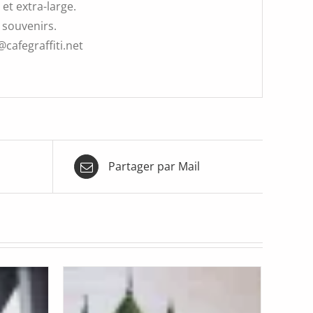
et extra-large.
 souvenirs.
@cafegraffiti.net
Partager par Mail