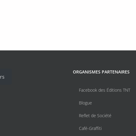
ORGANISMES PARTENAIRES
rs
Facebook des Éditions TNT
Blogue
Reflet de Société
Café-Graffiti