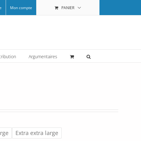
e
Mon compte
PANIER
tribution
Argumentaires
arge
Extra extra large