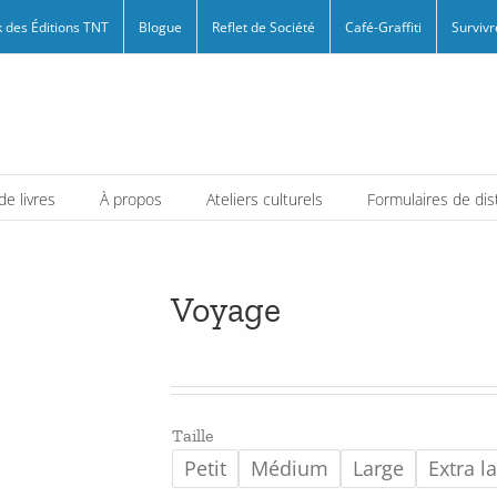
 des Éditions TNT
Blogue
Reflet de Société
Café-Graffiti
Survivr
e livres
À propos
Ateliers culturels
Formulaires de dis
Voyage
Taille
Petit
Médium
Large
Extra l