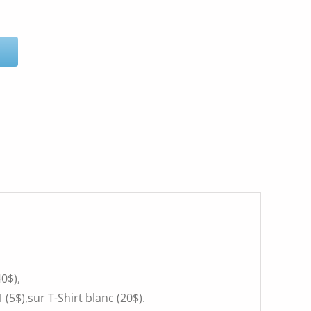
0$),
(5$),sur T-Shirt blanc (20$).