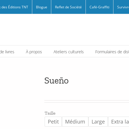
 des Éditions TNT
Blogue
Reflet de Société
Café-Graffiti
Survivr
e livres
À propos
Ateliers culturels
Formulaires de dis
Sueño
Taille
Petit
Médium
Large
Extra l