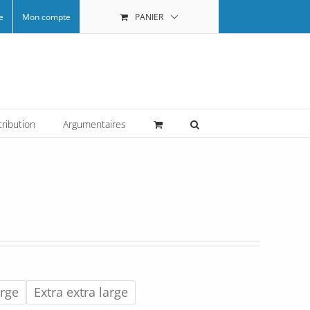
e
Mon compte
PANIER
tribution
Argumentaires
arge
Extra extra large