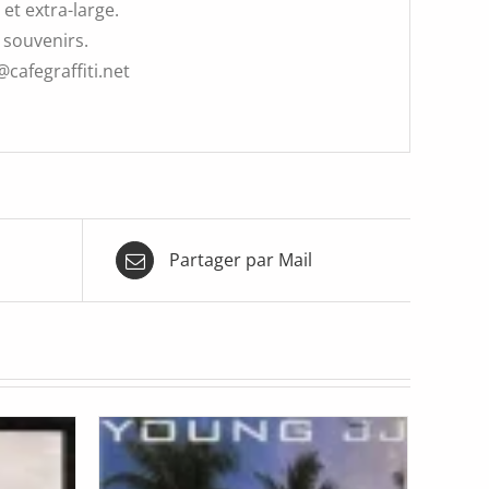
et extra-large.
 souvenirs.
@cafegraffiti.net
Partager par Mail