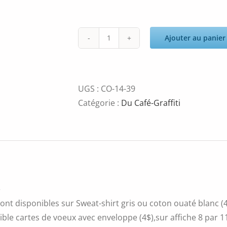
Ajouter au panier
quantité
de
Sueño
UGS :
CO-14-39
Catégorie :
Du Café-Graffiti
é
ont disponibles sur Sweat-shirt gris ou coton ouaté blanc (4
ble cartes de voeux avec enveloppe (4$),sur affiche 8 par 11 