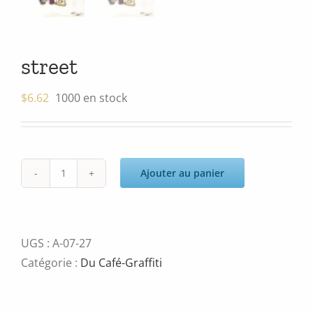
street
$
6.62
1000 en stock
Ajouter au panier
quantité
de
street
UGS :
A-07-27
Catégorie :
Du Café-Graffiti