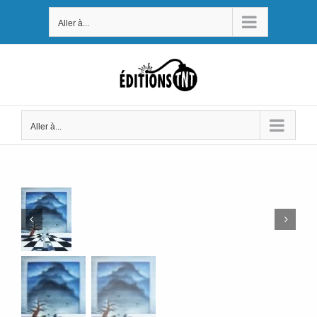
Passer
Aller à...
au
contenu
Aller à...