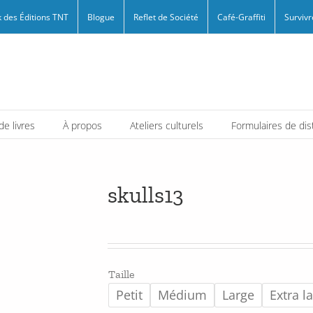
 des Éditions TNT
Blogue
Reflet de Société
Café-Graffiti
Survivr
e livres
À propos
Ateliers culturels
Formulaires de dis
skulls13
Taille
Petit
Médium
Large
Extra l