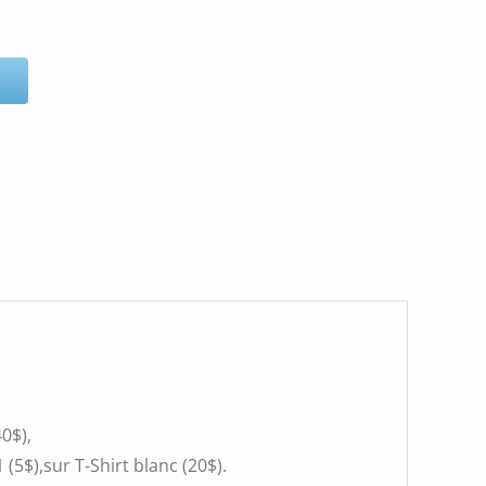
0$),
(5$),sur T-Shirt blanc (20$).