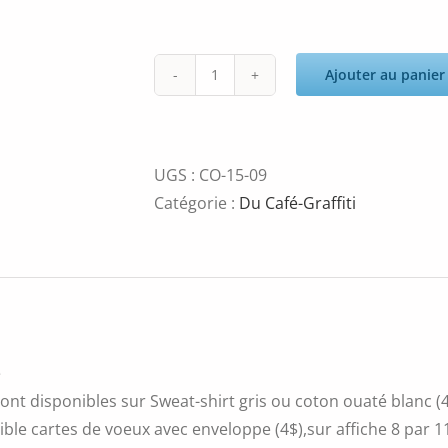
Ajouter au panier
quantité
de
skulls13
UGS :
CO-15-09
Catégorie :
Du Café-Graffiti
é
ont disponibles sur Sweat-shirt gris ou coton ouaté blanc (4
ble cartes de voeux avec enveloppe (4$),sur affiche 8 par 11 