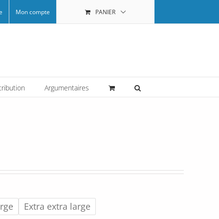
e
Mon compte
PANIER
tribution
Argumentaires
arge
Extra extra large