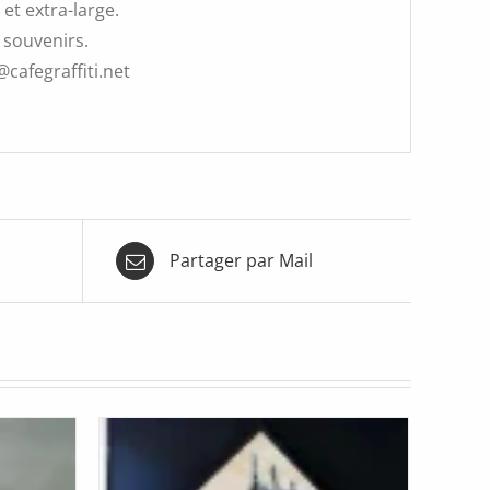
et extra-large.
 souvenirs.
@cafegraffiti.net
Partager par Mail