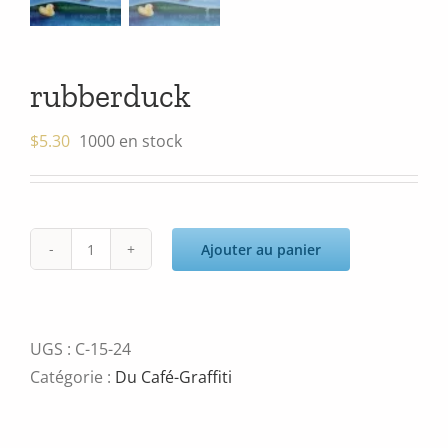
rubberduck
$
5.30
1000 en stock
Ajouter au panier
quantité
de
rubberduck
UGS :
C-15-24
Catégorie :
Du Café-Graffiti