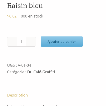
Raisin bleu
$
6.62
1000 en stock
Ajouter au panier
quantité
de
Raisin
bleu
UGS :
A-01-04
Catégorie :
Du Café-Graffiti
Description