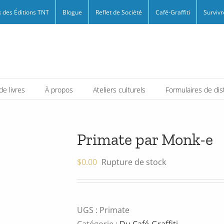
 des Éditions TNT
Blogue
Reflet de Société
Café-Graffiti
Survivr
e livres
À propos
Ateliers culturels
Formulaires de dis
Primate par Monk-e
$
0.00
Rupture de stock
UGS :
Primate
Catégorie :
Du Café-Graffiti