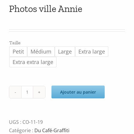
Photos ville Annie
Taille
Petit
Médium
Large
Extra large
Extra extra large
Ajouter au panier
quantité
de
Photos
ville
UGS :
CO-11-19
Annie
Catégorie :
Du Café-Graffiti