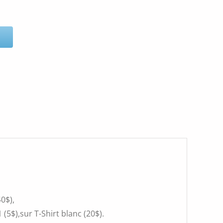
0$),
(5$),sur T-Shirt blanc (20$).