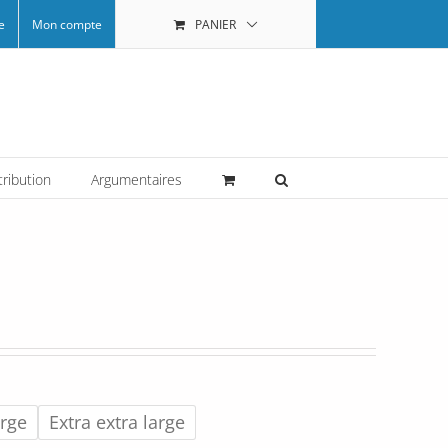
e
Mon compte
PANIER
tribution
Argumentaires
arge
Extra extra large