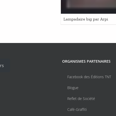
Lampadaire big par Arpi
ORGANISMES PARTENAIRES
rs
Facebook des Éditions TNT
Blogue
Reflet de Société
Café-Graffiti