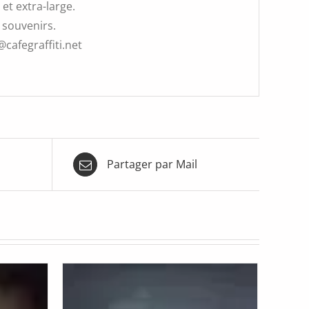
et extra-large.
 souvenirs.
@cafegraffiti.net
Partager par Mail