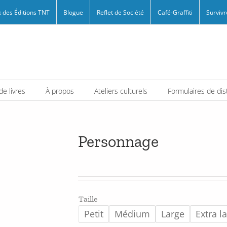
 des Éditions TNT
Blogue
Reflet de Société
Café-Graffiti
Survivr
e livres
À propos
Ateliers culturels
Formulaires de dis
Personnage
Taille
Petit
Médium
Large
Extra l