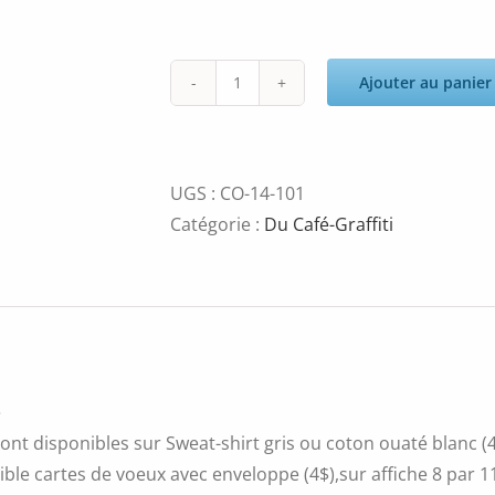
Ajouter au panier
quantité
de
Personnage
UGS :
CO-14-101
Catégorie :
Du Café-Graffiti
é
ont disponibles sur Sweat-shirt gris ou coton ouaté blanc (4
ble cartes de voeux avec enveloppe (4$),sur affiche 8 par 11 