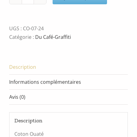
quantité
de
personnage
07
UGS :
CO-07-24
Catégorie :
Du Café-Graffiti
Description
Informations complémentaires
Avis (0)
Description
Coton Ouaté