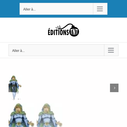
Passer
Aller à...
au
contenu
Aller à...