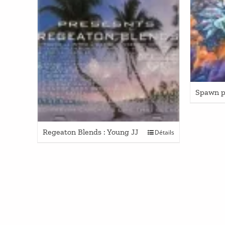
Spawn p
Regeaton Blends : Young JJ
Détails