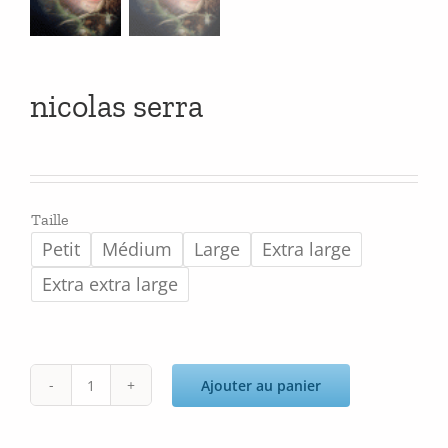
nicolas serra
Taille
Petit
Médium
Large
Extra large
Extra extra large
Ajouter au panier
quantité
de