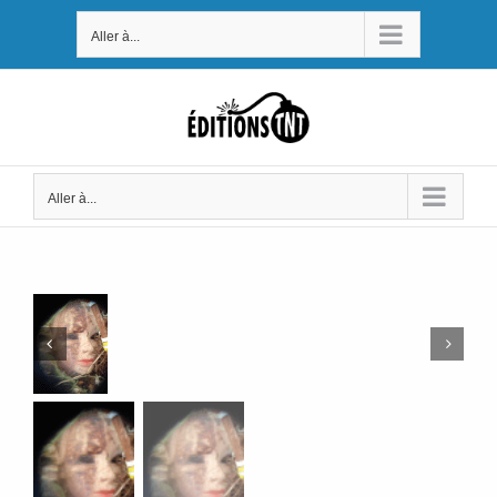
Passer
Aller à...
au
contenu
Aller à...