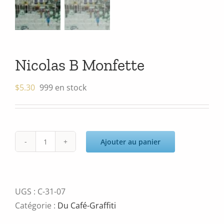
Nicolas B Monfette
$
5.30
999 en stock
Ajouter au panier
quantité
de
Nicolas
B
UGS :
C-31-07
Monfette
Catégorie :
Du Café-Graffiti