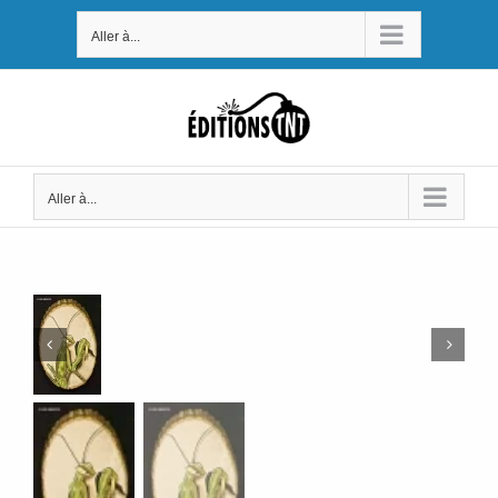
Passer
Aller à...
au
contenu
Aller à...