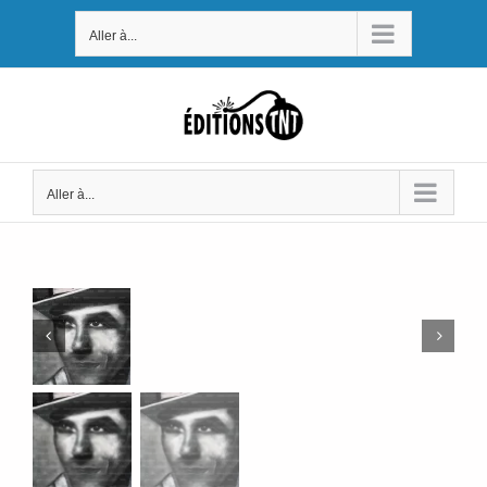
Passer
Aller à...
au
contenu
Aller à...