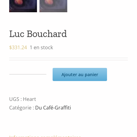
Luc Bouchard
$
331.24
1 en stock
Ajouter au panier
quantité
de
Luc
UGS :
Heart
Bouchard
Catégorie :
Du Café-Graffiti