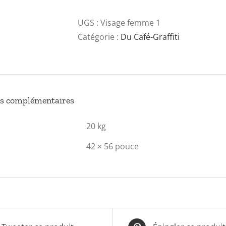
de
Luc
UGS :
Visage femme 1
Bouchard
Catégorie :
Du Café-Graffiti
ns complémentaires
20 kg
42 × 56 pouce