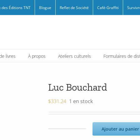
 des Éditions TNT
Blogue
Reflet de Société
Café-Graffiti
Survivr
e livres
À propos
Ateliers culturels
Formulaires de dis
Luc Bouchard
$
331.24
1 en stock
Ajouter au panier
quantité