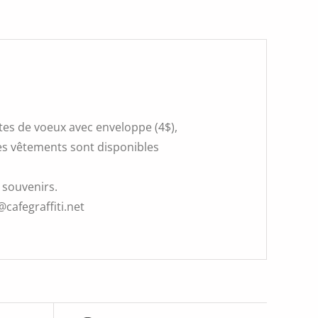
rtes de voeux avec enveloppe (4$),
 Les vêtements sont disponibles
 souvenirs.
@cafegraffiti.net