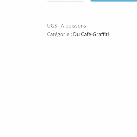
de
Luc
Bouchard
UGS :
A-poissons
Catégorie :
Du Café-Graffiti