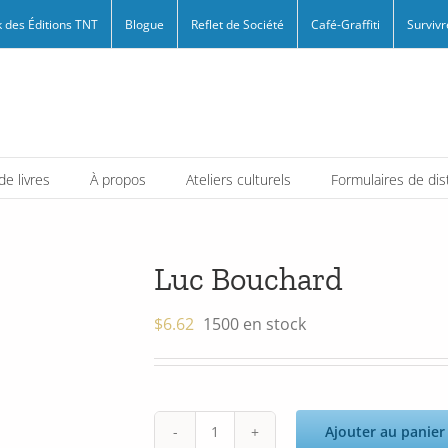
 des Éditions TNT
Blogue
Reflet de Société
Café-Graffiti
Survivr
e livres
À propos
Ateliers culturels
Formulaires de dis
Luc Bouchard
$
6.62
1500 en stock
Ajouter au panier
quantité