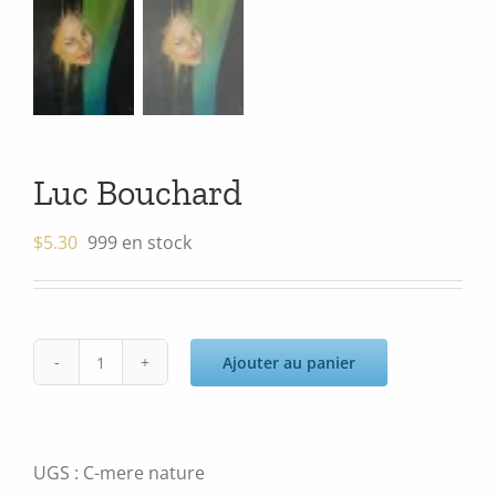
Luc Bouchard
$
5.30
999 en stock
Ajouter au panier
quantité
de
Luc
Bouchard
UGS :
C-mere nature