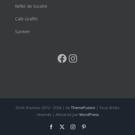
Reflet de Société
Café-Graffiti
Survivre
Facebook
Instagram
Droit d’auteur 2012 - 2026 | de
ThemeFusion
| Tous droits
réservés | Alimenté par
WordPress
Facebook
X
Instagram
Pinterest