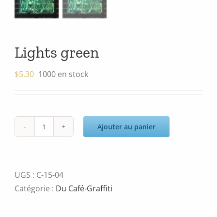
Lights green
$
5.30
1000 en stock
Ajouter au panier
quantité
de
Lights
green
UGS :
C-15-04
Catégorie :
Du Café-Graffiti