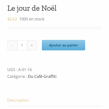
Le jour de Noël
$
6.62
1000 en stock
Ajouter au panier
quantité
de
Le
jour
UGS :
A-01-16
de
Catégorie :
Du Café-Graffiti
Noël
Description