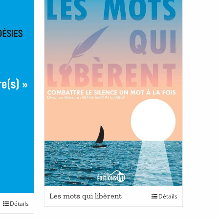
Ce
Les mots qui libèrent
Détails
Ce
Détails
produit
produit
a