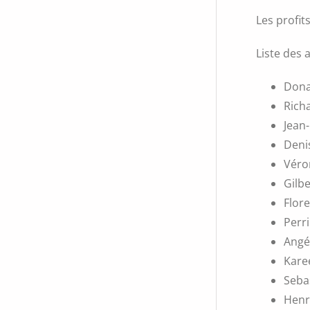
Les profit
Liste des 
Dona
Rich
Jean-
Deni
Véro
Gilb
Flore
Perr
Angé
Kare
Seba
Henr