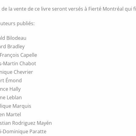
s de la vente de ce livre seront versés à Fierté Montréal qui f
auteurs publiés:
ld Bilodeau
ard Bradley
François Capelle
s-Martin Chabot
nique Chevrier
ert Émond
nce Hally
ine Leblan
lique Marquis
en Martel
stian Rodriguez Mayén
i-Dominique Paratte