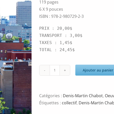
119 pages
6 X 9 pouces
ISBN : 978-2-980729-2-3
PRIX : 20,00$

TRANSPORT : 3,00$

TAXES : 1,45$

TOTAL : 24,45$
Ajouter au panier
quantité
de
La
fierté
Catégories :
Denis-Martin Chabot
,
Oeu
a
Étiquettes :
collectif
,
Denis-Martin Cha
une