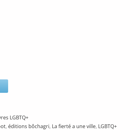
vres LGBTQ+
bot
,
éditions bôchagri
,
La fierté a une ville
,
LGBTQ+