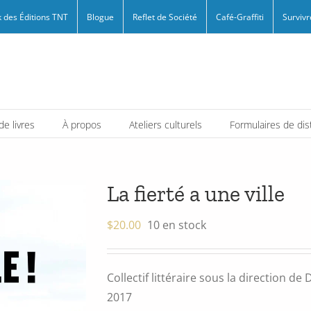
 des Éditions TNT
Blogue
Reflet de Société
Café-Graffiti
Survivr
e livres
À propos
Ateliers culturels
Formulaires de dis
La fierté a une ville
$
20.00
10 en stock
Collectif littéraire sous la direction d
2017