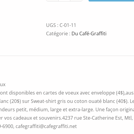
de
L'homme
sur
UGS :
C-01-11
la
Catégorie :
Du Café-Graffiti
barque
eux
ont disponibles en cartes de voeux avec enveloppe (4$),aussi
blanc (20$) sur Sweat-shirt gris ou coton ouaté blanc (40$).
ndeurs petit, médium, large et extra-large. Une façon original
r vos cadeaux et souvenirs.4237 rue Ste-Catherine Est, Mtl
9-6900, cafegraffiti@cafegraffiti.net