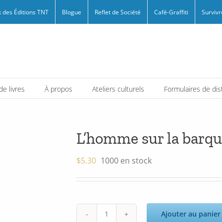
 des Éditions TNT
Blogue
Reflet de Société
Café-Graffiti
Survivr
e livres
À propos
Ateliers culturels
Formulaires de dis
L’homme sur la barq
$
5.30
1000 en stock
Ajouter au panier
quantité