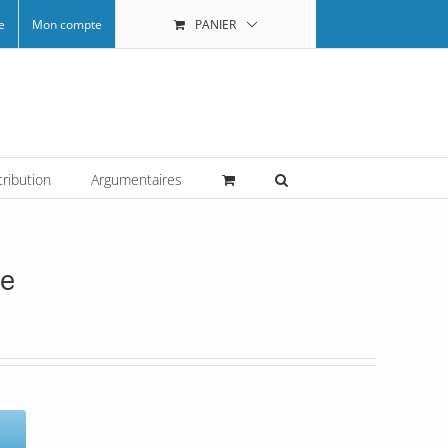
e
Mon compte
PANIER
tribution
Argumentaires
ue