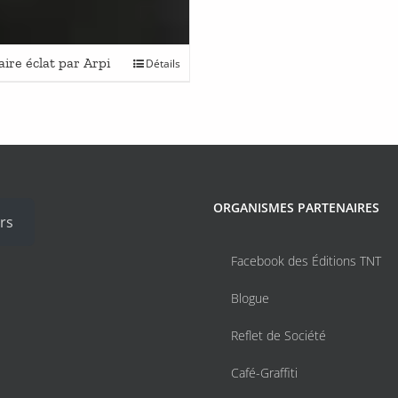
re éclat par Arpi
Détails
ORGANISMES PARTENAIRES
rs
Facebook des Éditions TNT
Blogue
Reflet de Société
Café-Graffiti