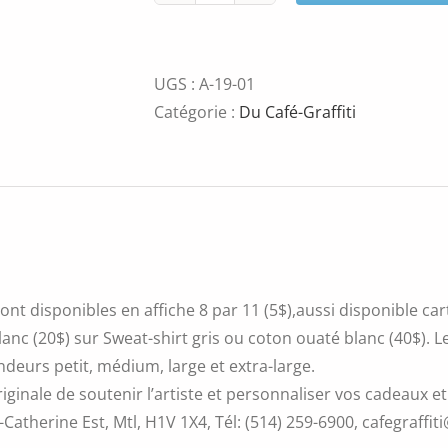
de
Juan-
Photographie
UGS :
A-19-01
Catégorie :
Du Café-Graffiti
ont disponibles en affiche 8 par 11 (5$),aussi disponible ca
blanc (20$) sur Sweat-shirt gris ou coton ouaté blanc (40$).
ndeurs petit, médium, large et extra-large.
iginale de soutenir l’artiste et personnaliser vos cadeaux et
Catherine Est, Mtl, H1V 1X4, Tél: (514) 259-6900, cafegraffiti