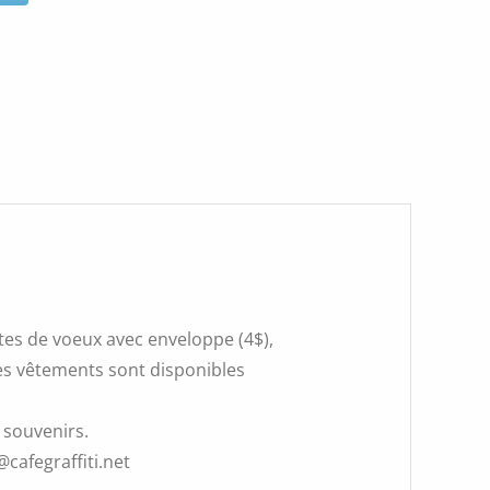
rtes de voeux avec enveloppe (4$),
 Les vêtements sont disponibles
 souvenirs.
@cafegraffiti.net