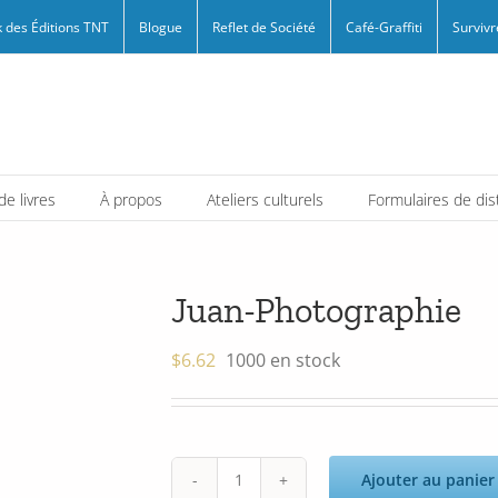
 des Éditions TNT
Blogue
Reflet de Société
Café-Graffiti
Survivr
e livres
À propos
Ateliers culturels
Formulaires de dis
Juan-Photographie
$
6.62
1000 en stock
Ajouter au panier
quantité