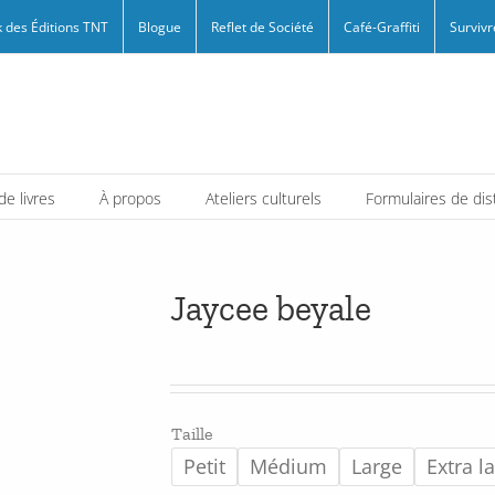
 des Éditions TNT
Blogue
Reflet de Société
Café-Graffiti
Survivr
e livres
À propos
Ateliers culturels
Formulaires de dis
Jaycee beyale
Taille
Petit
Médium
Large
Extra l