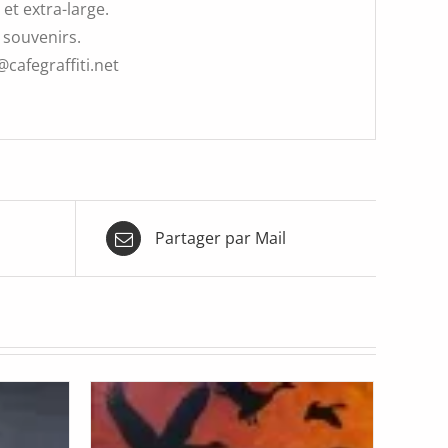
et extra-large.
 souvenirs.
@cafegraffiti.net
Partager par Mail