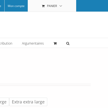
e
Mon compte
PANIER
tribution
Argumentaires
arge
Extra extra large