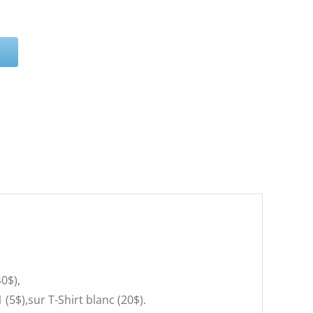
0$),
(5$),sur T-Shirt blanc (20$).