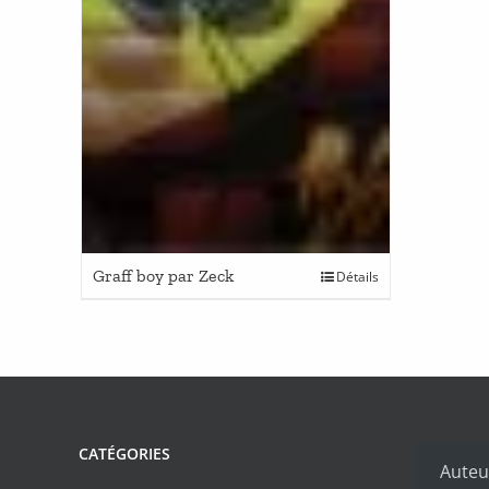
Graff boy par Zeck
Détails
CATÉGORIES
Auteu