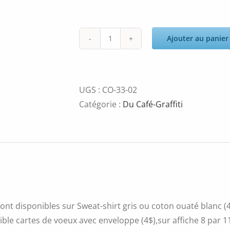
Ajouter au panier
quantité
de
Jaycee
beyale
UGS :
CO-33-02
Catégorie :
Du Café-Graffiti
é
ont disponibles sur Sweat-shirt gris ou coton ouaté blanc (4
ble cartes de voeux avec enveloppe (4$),sur affiche 8 par 11 