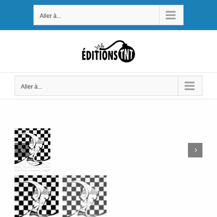
Passer
Aller à...
au
contenu
Aller à...