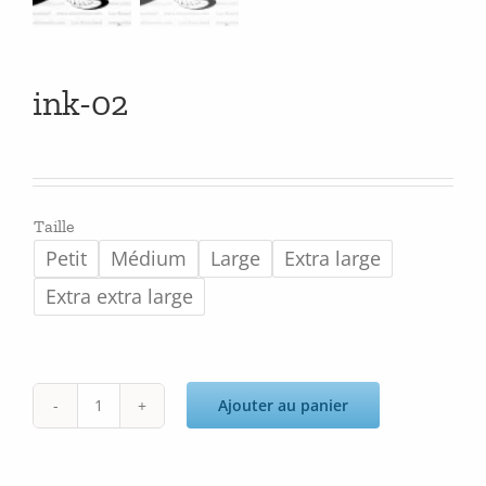
ink-02
Taille
Petit
Médium
Large
Extra large
Extra extra large
Ajouter au panier
quantité
de
ink-